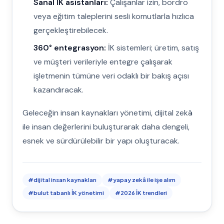
Sanal İK asistanları:
Çalışanlar izin, bordro
veya eğitim taleplerini sesli komutlarla hızlıca
gerçekleştirebilecek.
360° entegrasyon:
İK sistemleri; üretim, satış
ve müşteri verileriyle entegre çalışarak
işletmenin tümüne veri odaklı bir bakış açısı
kazandıracak.
Geleceğin insan kaynakları yönetimi, dijital zekâ
ile insan değerlerini buluşturarak daha dengeli,
esnek ve sürdürülebilir bir yapı oluşturacak.
#
dijital insan kaynakları
#
yapay zekâ ile işe alım
#
bulut tabanlı İK yönetimi
#
2026 İK trendleri