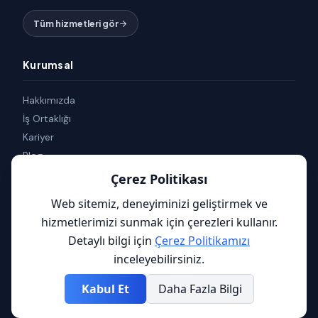
Tüm hizmetleri gör
Kurumsal
Hakkımızda
İş Ortaklığı
Kariyer
Blog
İletişim
Çerez Politikası
Nasıl Yaparım
Web sitemiz, deneyiminizi geliştirmek ve
Yardımcı Araçlar
hizmetlerimizi sunmak için çerezleri kullanır.
Detaylı bilgi için
Çerez Politikamızı
inceleyebilirsiniz.
© 2026 Nimbo Yazılım. Tüm hakları saklıdır.
Kabul Et
Daha Fazla Bilgi
KVKK
Gizlilik
Kullanım Şartları