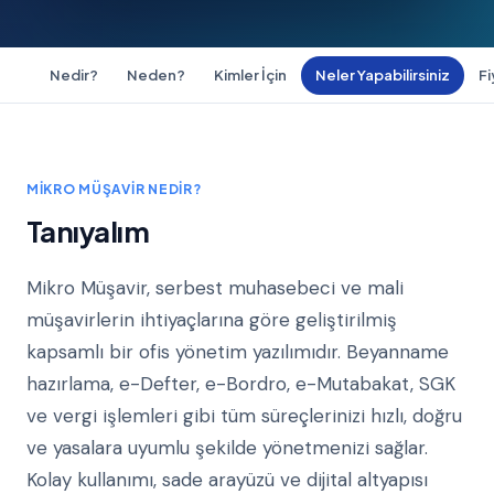
Nedir?
Neden?
Kimler İçin
Neler Yapabilirsiniz
Fi
MIKRO MÜŞAVIR NEDIR?
Tanıyalım
Mikro Müşavir, serbest muhasebeci ve mali
müşavirlerin ihtiyaçlarına göre geliştirilmiş
kapsamlı bir ofis yönetim yazılımıdır. Beyanname
hazırlama, e-Defter, e-Bordro, e-Mutabakat, SGK
ve vergi işlemleri gibi tüm süreçlerinizi hızlı, doğru
ve yasalara uyumlu şekilde yönetmenizi sağlar.
Kolay kullanımı, sade arayüzü ve dijital altyapısı