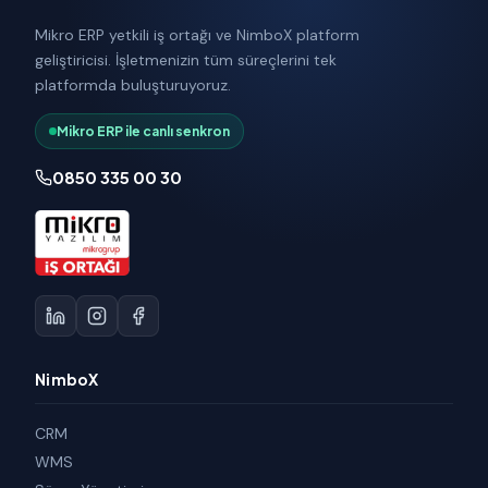
Mikro ERP yetkili iş ortağı ve NimboX platform
geliştiricisi. İşletmenizin tüm süreçlerini tek
platformda buluşturuyoruz.
Mikro ERP ile canlı senkron
0850 335 00 30
NimboX
CRM
WMS