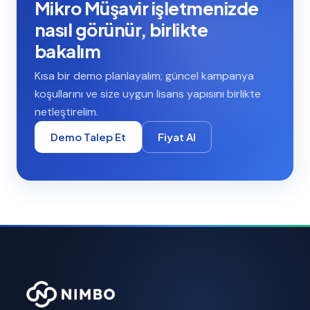
Mikro Müşavir işletmenizde
nasıl görünür, birlikte
bakalım
Kısa bir demo planlayalım; güncel kampanya
koşullarını ve size uygun lisans yapısını birlikte
netleştirelim.
Demo Talep Et
Fiyat Al