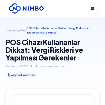
POS Cihazı Kullananlar Dikkat: Vergi Riskleri ve
Anasayfa
/
Blog
/
Yapılması Gerekenler
POS Cihazı Kullananlar
Dikkat: Vergi Riskleri ve
Yapılması Gerekenler
25 Mart 2026
2
dk okuma
Nimbo Yazılım
İş ve Şirket Yönetimi