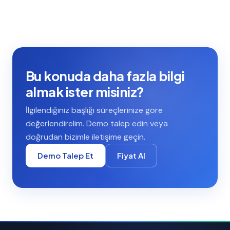
Bu konuda daha fazla bilgi
almak ister misiniz?
İlgilendiğiniz başlığı süreçlerinize göre
değerlendirelim. Demo talep edin veya
doğrudan bizimle iletişime geçin.
Demo Talep Et
Fiyat Al