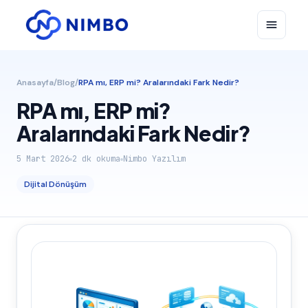
Anasayfa
/
Blog
/
RPA mı, ERP mi? Aralarındaki Fark Nedir?
RPA mı, ERP mi?
Aralarındaki Fark Nedir?
5 Mart 2026
2
dk okuma
Nimbo Yazılım
Dijital Dönüşüm