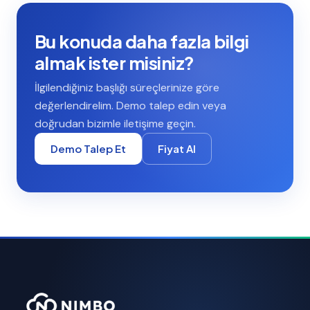
Bu konuda daha fazla bilgi
almak ister misiniz?
İlgilendiğiniz başlığı süreçlerinize göre
değerlendirelim. Demo talep edin veya
doğrudan bizimle iletişime geçin.
Demo Talep Et
Fiyat Al