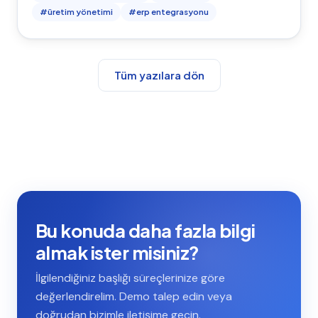
#
üretim yönetimi
#
erp entegrasyonu
Tüm yazılara dön
Bu konuda daha fazla bilgi
almak ister misiniz?
İlgilendiğiniz başlığı süreçlerinize göre
değerlendirelim. Demo talep edin veya
doğrudan bizimle iletişime geçin.